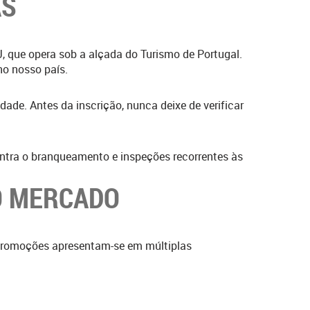
AS
J, que opera sob a alçada do Turismo de Portugal.
o nosso país.
ade. Antes da inscrição, nunca deixe de verificar
contra o branqueamento e inspeções recorrentes às
O MERCADO
 promoções apresentam-se em múltiplas