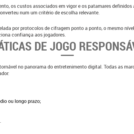
nto, os custos associados em vigor e os patamares definidos 
converteu num um critério de escolha relevante.
lada por protocolos de cifragem ponto a ponto, o mesmo nível
ciona confiança aos jogadores.
ÁTICAS DE JOGO RESPONSÁ
ntornável no panorama do entretenimento digital. Todas as mar
ador:
dio ou longo prazo;
.