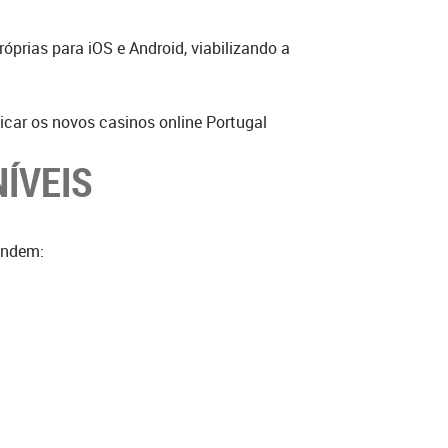
prias para iOS e Android, viabilizando a
ficar os novos casinos online Portugal
ÍVEIS
endem: