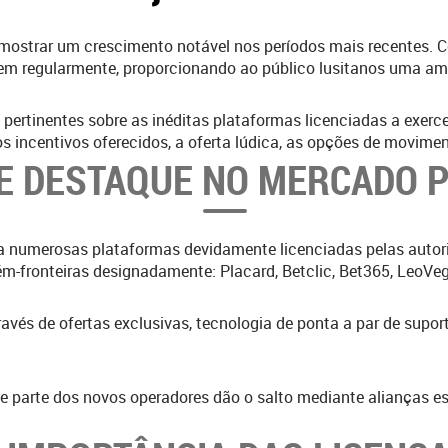
a mostrar um crescimento notável nos períodos mais recentes.
em regularmente, proporcionando ao público lusitanos uma am
pertinentes sobre as inéditas plataformas licenciadas a exer
 os incentivos oferecidos, a oferta lúdica, as opções de movim
E DESTAQUE NO MERCADO 
ba numerosas plataformas devidamente licenciadas pelas aut
fronteiras designadamente: Placard, Betclic, Bet365, LeoVeg
és de ofertas exclusivas, tecnologia de ponta a par de suporte
de parte dos novos operadores dão o salto mediante alianças es