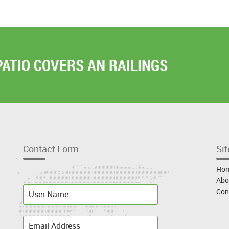
ATIO COVERS AN RAILINGS
Contact Form
Si
Ho
Abo
Con