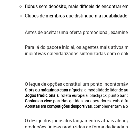
Bónus sem depósito, mais difíceis de encontrar e
Clubes de membros que distinguem a jogabilidade 
Antes de aceitar uma oferta promocional, examine
Para lá do pacote inicial, os agentes mais ativos
iniciativas calendarizadas sintonizadas com o cal
O leque de opções constitui um ponto incontornáv
Slots ou máquinas caça-níqueis
: a modalidade líder de 
Jogos tradicionais
: roleta europeia, blackjack, punto ba
Casino ao vivo
: partidas geridas por operadores reais di
Apostas em competições desportivas
: complementam a of
O design dos jogos dos lançamentos atuais alcan
produções únicas produzidos de forma dedicada pa