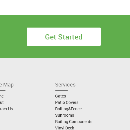
Get Started
te Map
Services
me
Gates
ut
Patio Covers
tact Us
Railing&Fence
Sunrooms
Railing Components
Vinyl Deck