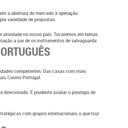
 Com a abertura do mercado à operação
pla variedade de propostas.
cer atividade no nosso país. Tocaremos em temas
entação a par de os instrumentos de salvaguarda.
PORTUGUÊS
oridades competentes. Das casas com mais
as, Casino Portugal.
 direcionado. É prudente avaliar o prestígio de
tratégicas com grupos internacionais, o que traz