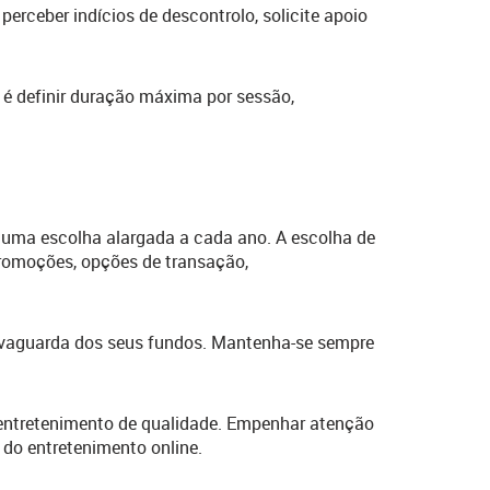
rceber indícios de descontrolo, solicite apoio
 é definir duração máxima por sessão,
 uma escolha alargada a cada ano. A escolha de
promoções, opções de transação,
salvaguarda dos seus fundos. Mantenha-se sempre
entretenimento de qualidade. Empenhar atenção
 do entretenimento online.