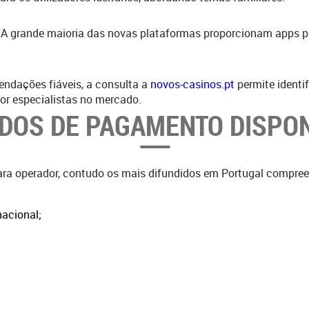
 A grande maioria das novas plataformas proporcionam apps pró
endações fiáveis, a consulta a
novos-casinos.pt
permite identi
or especialistas no mercado.
DOS DE PAGAMENTO DISPON
ara operador, contudo os mais difundidos em Portugal compre
acional;