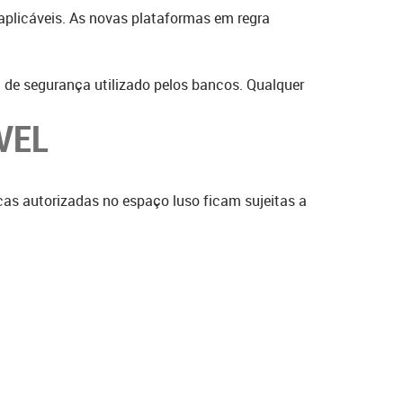
aplicáveis. As novas plataformas em regra
 de segurança utilizado pelos bancos. Qualquer
VEL
cas autorizadas no espaço luso ficam sujeitas a