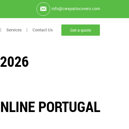
info@cwxpatiocovers.com
Services
Contact Us
Get a quote
-2026
ONLINE PORTUGAL