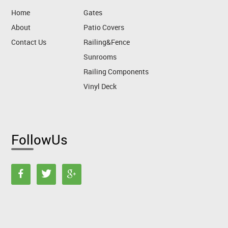
Home
Gates
About
Patio Covers
Contact Us
Railing&Fence
Sunrooms
Railing Components
Vinyl Deck
FollowUs