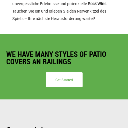
unvergessliche Erlebnisse und potenzielle
Rock Wins
.
Tauchen Sie ein und erleben Sie den Nervenkitzel des
Spiels – Ihre nächste Herausforderung wartet!
WE HAVE MANY STYLES OF PATIO
COVERS AN RAILINGS
Get Started