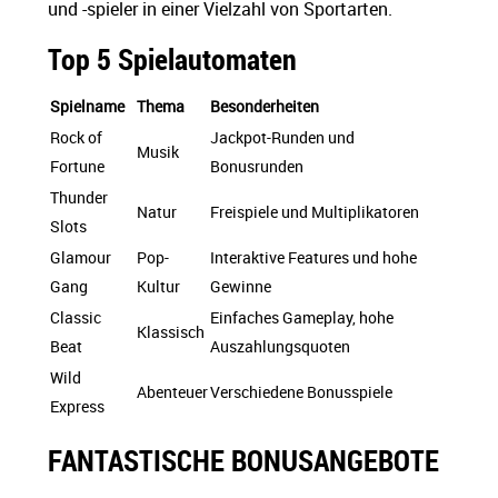
und -spieler in einer Vielzahl von Sportarten.
Top 5 Spielautomaten
Spielname
Thema
Besonderheiten
Rock of
Jackpot-Runden und
Musik
Fortune
Bonusrunden
Thunder
Natur
Freispiele und Multiplikatoren
Slots
Glamour
Pop-
Interaktive Features und hohe
Gang
Kultur
Gewinne
Classic
Einfaches Gameplay, hohe
Klassisch
Beat
Auszahlungsquoten
Wild
Abenteuer
Verschiedene Bonusspiele
Express
FANTASTISCHE BONUSANGEBOTE