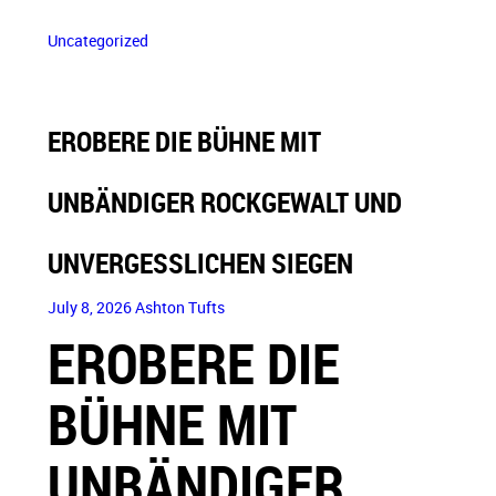
Uncategorized
EROBERE DIE BÜHNE MIT
UNBÄNDIGER ROCKGEWALT UND
UNVERGESSLICHEN SIEGEN
July 8, 2026
Ashton Tufts
EROBERE DIE
BÜHNE MIT
UNBÄNDIGER