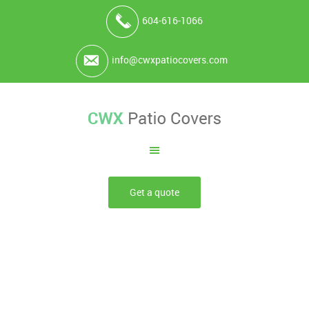
604-616-1066
info@cwxpatiocovers.com
Get a quote