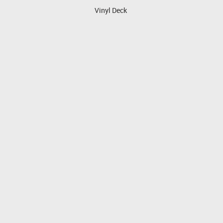
Vinyl Deck