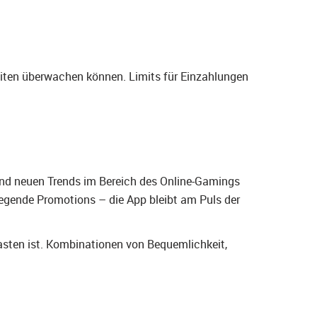
heiten überwachen können. Limits für Einzahlungen
 und neuen Trends im Bereich des Online-Gamings
regende Promotions – die App bleibt am Puls der
sten ist. Kombinationen von Bequemlichkeit,