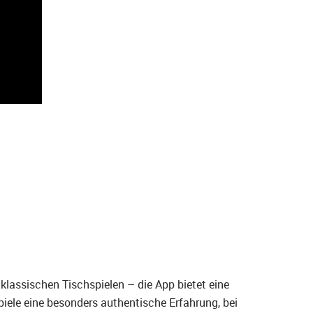
klassischen Tischspielen – die App bietet eine
Spiele eine besonders authentische Erfahrung, bei