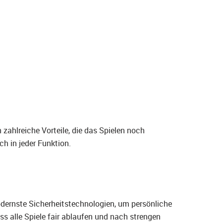
zahlreiche Vorteile, die das Spielen noch
ch in jeder Funktion.
ernste Sicherheitstechnologien, um persönliche
s alle Spiele fair ablaufen und nach strengen