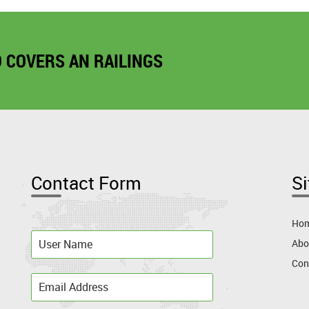
O COVERS AN RAILINGS
Contact Form
S
Ho
Abo
Con