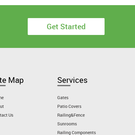
Get Started
ite Map
Services
me
Gates
ut
Patio Covers
tact Us
Railing&Fence
Sunrooms
Railing Components