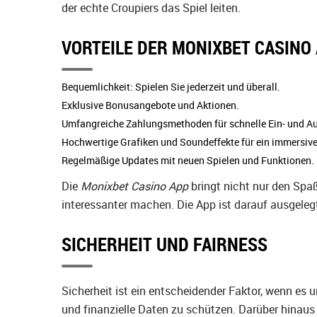
der echte Croupiers das Spiel leiten.
VORTEILE DER MONIXBET CASINO
Bequemlichkeit: Spielen Sie jederzeit und überall.
Exklusive Bonusangebote und Aktionen.
Umfangreiche Zahlungsmethoden für schnelle Ein- und A
Hochwertige Grafiken und Soundeffekte für ein immersive
Regelmäßige Updates mit neuen Spielen und Funktionen.
Die
Monixbet Casino App
bringt nicht nur den Spaß
interessanter machen. Die App ist darauf ausgelegt,
SICHERHEIT UND FAIRNESS
Sicherheit ist ein entscheidender Faktor, wenn es 
und finanzielle Daten zu schützen. Darüber hinaus 