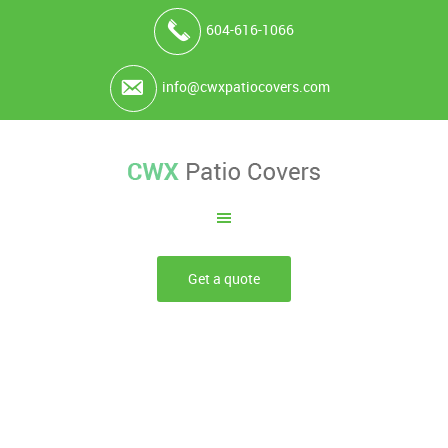
604-616-1066
info@cwxpatiocovers.com
Get a quote