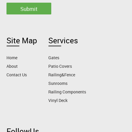
Site Map
Services
Home
Gates
About
Patio Covers
Contact Us
Railing&Fence
Sunrooms
Railing Components
Vinyl Deck
FollowUs