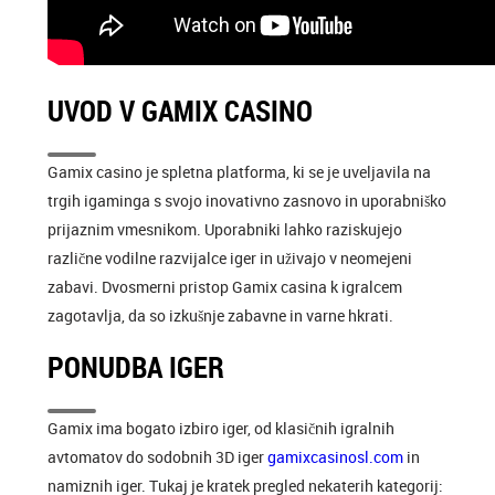
UVOD V GAMIX CASINO
Gamix casino je spletna platforma, ki se je uveljavila na
trgih igaminga s svojo inovativno zasnovo in uporabniško
prijaznim vmesnikom. Uporabniki lahko raziskujejo
različne vodilne razvijalce iger in uživajo v neomejeni
zabavi. Dvosmerni pristop Gamix casina k igralcem
zagotavlja, da so izkušnje zabavne in varne hkrati.
PONUDBA IGER
Gamix ima bogato izbiro iger, od klasičnih igralnih
avtomatov do sodobnih 3D iger
gamixcasinosl.com
in
namiznih iger. Tukaj je kratek pregled nekaterih kategorij: